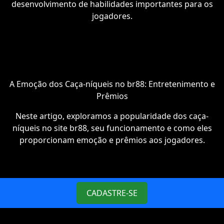
desenvolvimento de habilidades importantes para os
jogadores.
A Emoção dos Caça-níqueis no br88: Entretenimento e
Prêmios
Neste artigo, exploramos a popularidade dos caça-
níqueis no site br88, seu funcionamento e como eles
proporcionam emoção e prêmios aos jogadores.
CADASTRE-SE