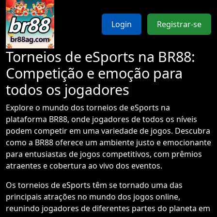
Login
Registrar-se
Torneios de eSports na BR88:
Competição e emoção para
todos os jogadores
Explore o mundo dos torneios de eSports na
plataforma BR88, onde jogadores de todos os níveis
podem competir em uma variedade de jogos. Descubra
como a BR88 oferece um ambiente justo e emocionante
para entusiastas de jogos competitivos, com prêmios
atraentes e cobertura ao vivo dos eventos.
Os torneios de eSports têm se tornado uma das
principais atrações no mundo dos jogos online,
reunindo jogadores de diferentes partes do planeta em